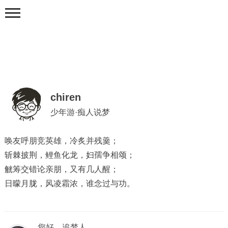
chiren
少年游·痴人说梦
首页
唤友呼朋竞英雄，冷炙并残羹；
说梦
斩棘披荆，鲤鱼化龙，妇孺争相颂；
闲谈
觥筹交错论亲朋，又有几人醒；
关于痴人&说梦
日曚月胧，风凌霜浓，谁念过与功。
您好，追梦人